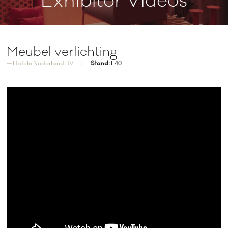
Exhibitor Videos
Meubel verlichting
Häfele Nederland BV
Stand:
F40