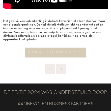
Het gebruik van ledverlichting in de hotelkamer is niet alleen sfeervol, maar
ook bijzonder praktisch. Dankzij de oriëntatieverlichting onder het bed en
inbouwverlichting in de kasten, vind je altijd gemakkelijk je weg in het
donker. Voor een ontspannen avondje lezen in bed, maak je gebruik van
dimbare bedlampjes, waarmee je tegelijkertijd ook nog je mobiele
apparaten kunt opladen.
VIEW ALL EXHIBITOR VIDEOS
DE EDITIE 2024 WAS ONDERSTEUND DOOR
AANBEVOLEN BUSINESS PARTNERS