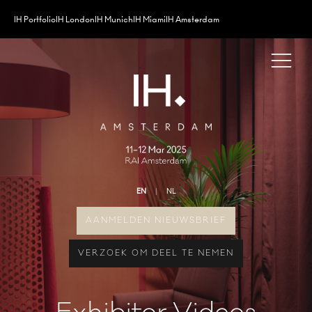
IH Portfolio
IH London
IH Munich
IH Miami
IH Amsterdam
EN
NL
AANMELDEN NIEUWSBRIEF
VERZOEK OM DEEL TE NEMEN