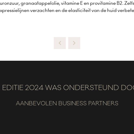
yaluronzuur, granaatappelolie, vitamine E en provitamine B2. Zel
xpressielijnen verzachten en de elasticiteit van de huid verbet
 EDITIE 2024 WAS ONDERSTEUND D
AANBEVOLEN BUSINESS PARTNERS