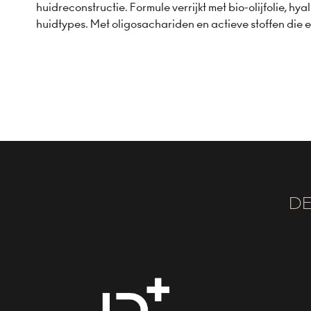
huidreconstructie. Formule verrijkt met bio-olijfolie, h
huidtypes. Met oligosachariden en actieve stoffen die e
DE