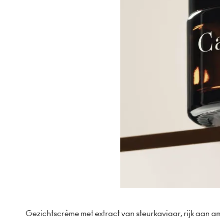
Gezichtscrème met extract van steurkaviaar, rijk aan am