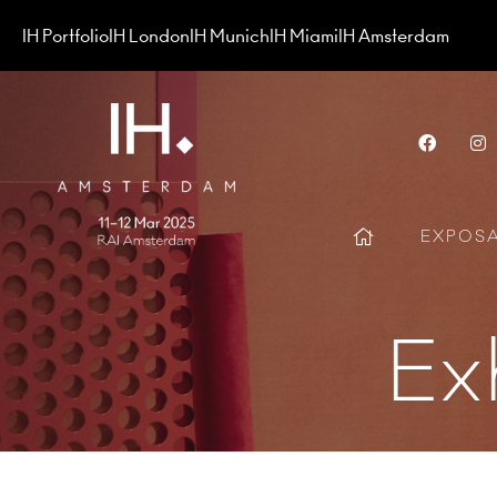
IH Portfolio
IH London
IH Munich
IH Miami
IH Amsterdam
Face
EXPOS
Ex