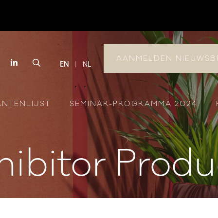
AANMELDEN NIEUWSB
book
Instagram
LinkedIn
Search
EN
NL
ANTENLIJST
SEMINAR-PROGRAMMA 2024
hibitor Produ