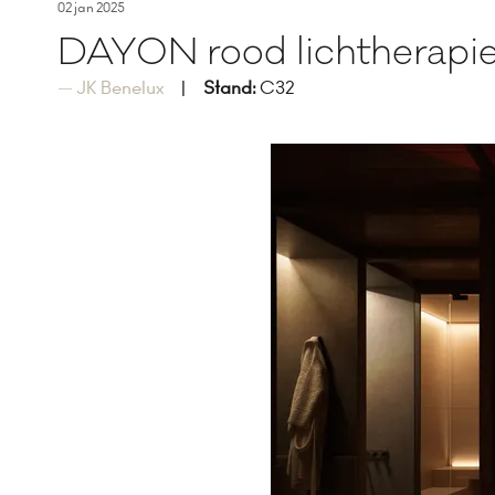
02 jan 2025
DAYON rood lichtherapi
JK Benelux
Stand:
C32