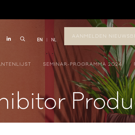
AANMELDEN NIEUWSB
book
Instagram
LinkedIn
Search
EN
NL
ANTENLIJST
SEMINAR-PROGRAMMA 2024
hibitor Produ