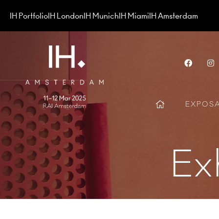
IH Portfolio
IH London
IH Munich
IH Miami
IH Amsterdam
Face
EXPOS
Ex