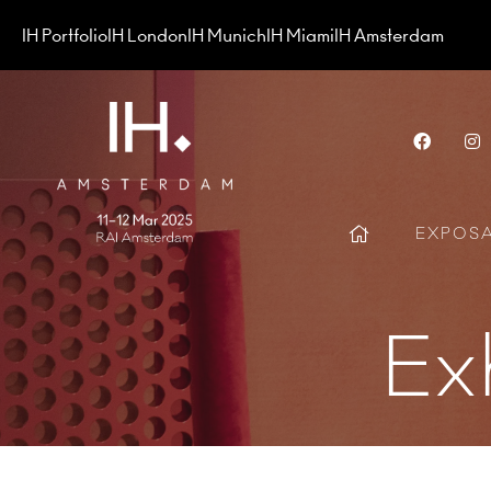
IH Portfolio
IH London
IH Munich
IH Miami
IH Amsterdam
Face
EXPOS
Ex