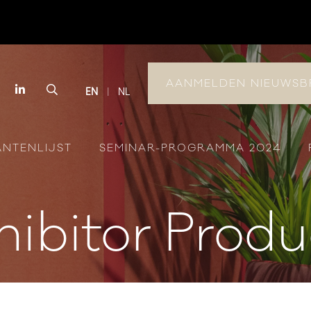
AANMELDEN NIEUWSB
book
Instagram
LinkedIn
Search
EN
NL
ANTENLIJST
SEMINAR-PROGRAMMA 2024
hibitor Produ