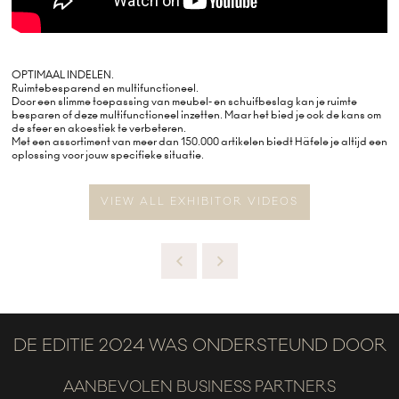
OPTIMAAL INDELEN.
Ruimtebesparend en multifunctioneel.
Door een slimme toepassing van meubel- en schuifbeslag kan je ruimte
besparen of deze multifunctioneel inzetten. Maar het bied je ook de kans om
de sfeer en akoestiek te verbeteren.
Met een assortiment van meer dan 150.000 artikelen biedt Häfele je altijd een
oplossing voor jouw specifieke situatie.
VIEW ALL EXHIBITOR VIDEOS
DE EDITIE 2024 WAS ONDERSTEUND DOOR
AANBEVOLEN BUSINESS PARTNERS