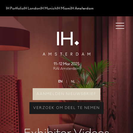
IH Portfolio
IH London
IH Munich
IH Miami
IH Amsterdam
EN
NL
AANMELDEN NIEUWSBRIEF
VERZOEK OM DEEL TE NEMEN