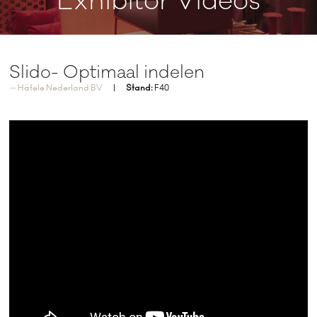
Exhibitor Videos
Slido- Optimaal indelen
Häfele Nederland BV
Stand:
F40