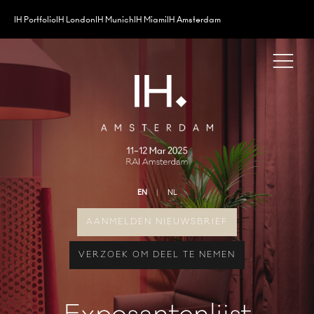
IH Portfolio
IH London
IH Munich
IH Miami
IH Amsterdam
EN
NL
AANMELDEN NIEUWSBRIEF
VERZOEK OM DEEL TE NEMEN