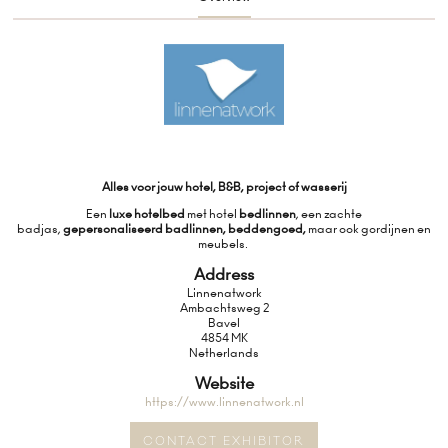
Alles voor jouw hotel, B&B, project of wasserij
Een
luxe hotelbed
met hotel
bedlinnen
, een zachte
badjas,
gepersonaliseerd badlinnen, beddengoed,
maar ook
gordijnen en
meubels.
Address
Linnenatwork
Ambachtsweg 2
Bavel
4854 MK
Netherlands
Website
https://www.linnenatwork.nl
CONTACT EXHIBITOR