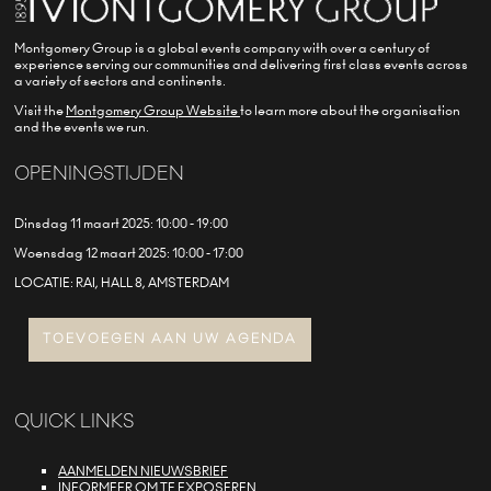
Montgomery Group is a global events company with over a century of
experience serving our communities and delivering first class events across
a variety of sectors and continents.
Visit the
Montgomery Group Website
to learn more about the organisation
and the events we run.
OPENINGSTIJDEN
Dinsdag 11 maart 2025: 10:00 - 19:00
Woensdag 12 maart 2025: 10:00 - 17:00
LOCATIE: RAI, HALL 8, AMSTERDAM
TOEVOEGEN AAN UW AGENDA
QUICK LINKS
AANMELDEN NIEUWSBRIEF
INFORMEER OM TE EXPOSEREN