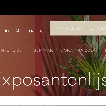
AANMELDEN NIEUWSB
book
Instagram
LinkedIn
Search
EN
NL
ANTENLIJST
SEMINAR-PROGRAMMA 2024
xposantenlij