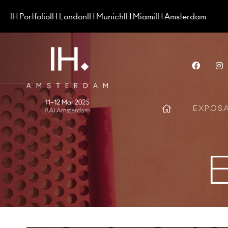
IH Portfolio
IH London
IH Munich
IH Miami
IH Amsterdam
Face
EXPOS
E