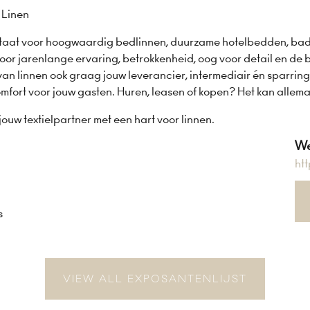
r Linen
staat voor hoogwaardig bedlinnen, duurzame hotelbedden, badsto
oor jarenlange ervaring, betrokkenheid, oog voor detail en de best
van linnen ook graag jouw leverancier, intermediair én sparrin
omfort voor jouw gasten. Huren, leasen of kopen? Het kan allem
 jouw textielpartner met een hart voor linnen.
We
htt
s
VIEW ALL EXPOSANTENLIJST