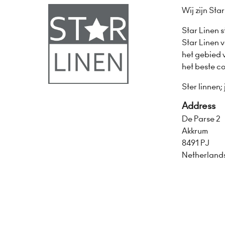
Wij zijn Sta
Star Linen 
Star Linen v
het gebied 
het beste c
Ster linnen;
Address
De Parse 2
Akkrum
8491 PJ
Netherland