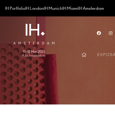
IH Portfolio
IH London
IH Munich
IH Miami
IH Amsterdam
Face
EXPOS